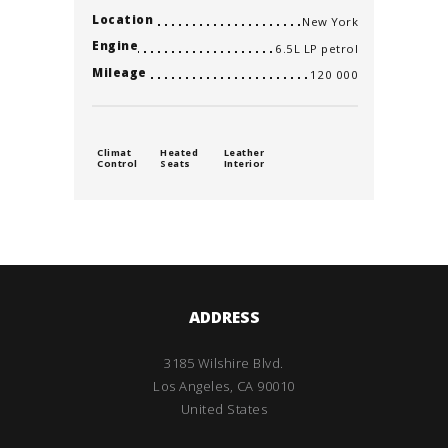
Location
New York
Engine
6.5L LP petrol
Mileage
120 000
Climat
Heated
Leather
Control
Seats
Interior
ADDRESS
3185 Wilshire Blvd.
Los Angeles, CA 90010
United States