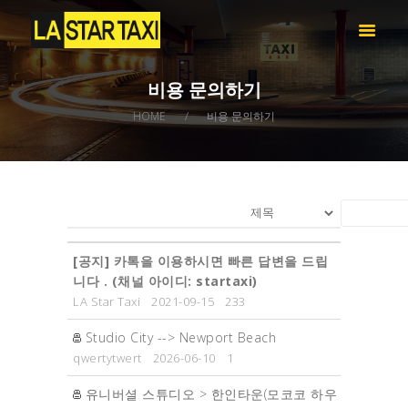
LA STAR TAXI -엘에이 스타 택시
엘에이 한인 택시 – 공항 픽업 -최저가
비용 문의하기
HOME
HOME
비용 문의하기
서비스
택시 예약
비용 문의하기
LOG IN
[공지]
카톡을 이용하시면 빠른 답변을 드립
니다 . ​(채널 아이디: startaxi)
LA Star Taxi
2021-09-15
233
Studio City --> Newport Beach
qwertytwert
2026-06-10
1
유니버셜 스튜디오 > 한인타운(모코코 하우