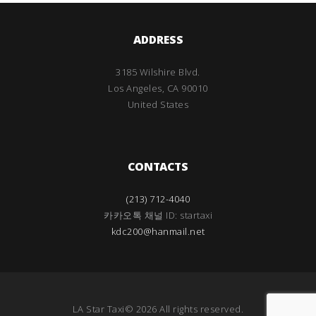
ADDRESS
3185 Wilshire Blvd.
Los Angeles, CA 90010
United States
CONTACTS
(213) 712-4040
카카오톡 채널 ID: startaxi
kdc200@hanmail.net
LA Star Taxi© 2026 All rights reserved.