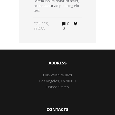
Lorem ipsum dolor sit amet,
consectetur adipihi cing elit
sed.
COUPES
,
0
SEDAN
0
ADDRESS
3185 Wilshire Blvd.
Los Angeles, CA 90010
United States
CONTACTS