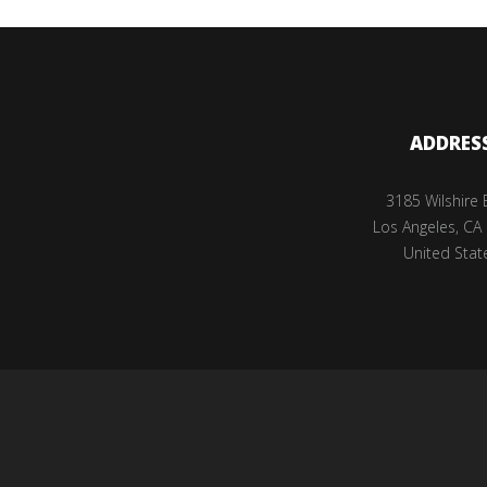
ADDRES
3185 Wilshire 
Los Angeles, CA
United Stat