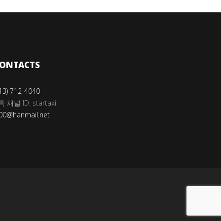
ONTACTS
13) 712-4040
채널 ID: startaxi
00@hanmail.net