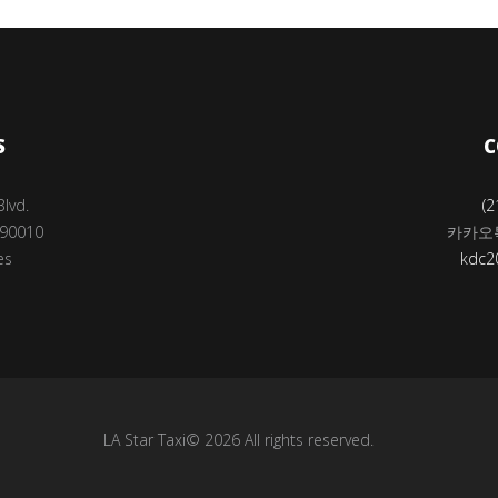
S
C
Blvd.
(2
 90010
카카오톡 
es
kdc2
LA Star Taxi© 2026 All rights reserved.