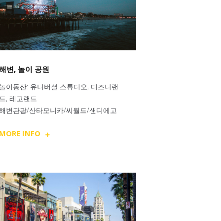
해변, 놀이 공원
놀이동산: 유니버셜 스튜디오, 디즈니랜
드, 레고랜드
해변관광/산타모니카/씨월드/샌디에고
MORE INFO