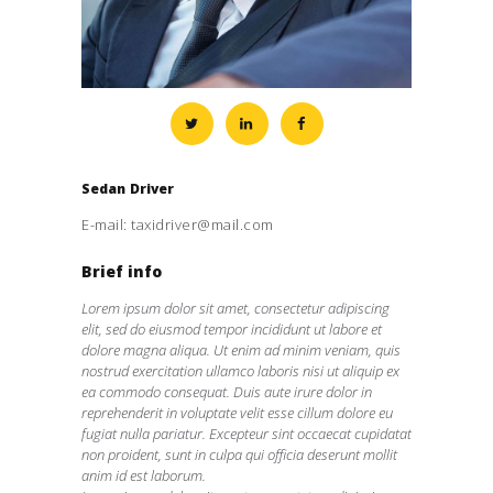
Sedan Driver
E-mail:
taxidriver@mail.com
Brief info
Lorem ipsum dolor sit amet, consectetur adipiscing
elit, sed do eiusmod tempor incididunt ut labore et
dolore magna aliqua. Ut enim ad minim veniam, quis
nostrud exercitation ullamco laboris nisi ut aliquip ex
ea commodo consequat. Duis aute irure dolor in
reprehenderit in voluptate velit esse cillum dolore eu
fugiat nulla pariatur. Excepteur sint occaecat cupidatat
non proident, sunt in culpa qui officia deserunt mollit
anim id est laborum.