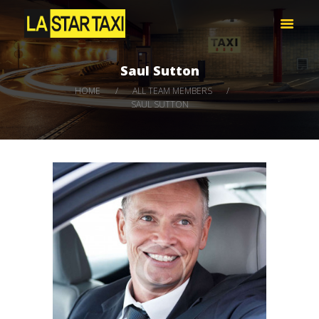
LA STAR TAXI -엘에이 스타 택시
엘에이 한인 택시 – 공항 픽업 -최저가
Saul Sutton
HOME
HOME
ALL TEAM MEMBERS
서비스
SAUL SUTTON
택시 예약
비용 문의하기
LOG IN