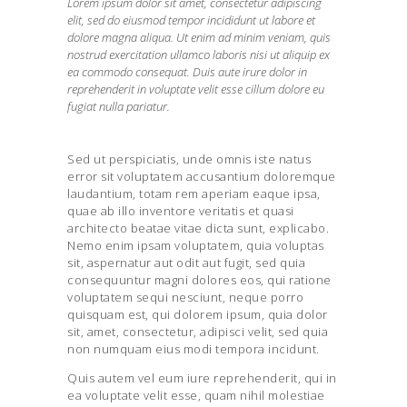
Lorem ipsum dolor sit amet, consectetur adipiscing
elit, sed do eiusmod tempor incididunt ut labore et
dolore magna aliqua. Ut enim ad minim veniam, quis
nostrud exercitation ullamco laboris nisi ut aliquip ex
ea commodo consequat. Duis aute irure dolor in
reprehenderit in voluptate velit esse cillum dolore eu
fugiat nulla pariatur.
Sed ut perspiciatis, unde omnis iste natus
error sit voluptatem accusantium doloremque
laudantium, totam rem aperiam eaque ipsa,
quae ab illo inventore veritatis et quasi
architecto beatae vitae dicta sunt, explicabo.
Nemo enim ipsam voluptatem, quia voluptas
sit, aspernatur aut odit aut fugit, sed quia
consequuntur magni dolores eos, qui ratione
voluptatem sequi nesciunt, neque porro
quisquam est, qui dolorem ipsum, quia dolor
sit, amet, consectetur, adipisci velit, sed quia
non numquam eius modi tempora incidunt.
Quis autem vel eum iure reprehenderit, qui in
ea voluptate velit esse, quam nihil molestiae