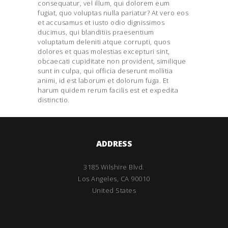
consequatur, vel illum, qui dolorem eum
fugiat, quo voluptas nulla pariatur? At vero eos
et accusamus et iusto odio dignissimos
ducimus, qui blanditiis praesentium
voluptatum deleniti atque corrupti, quos
dolores et quas molestias excepturi sint,
obcaecati cupiditate non provident, similique
sunt in culpa, qui officia deserunt mollitia
animi, id est laborum et dolorum fuga. Et
harum quidem rerum facilis est et expedita
distinctio.
ADDRESS
3185 Wilshire Blvd.
Los Angeles, CA 90010
United States