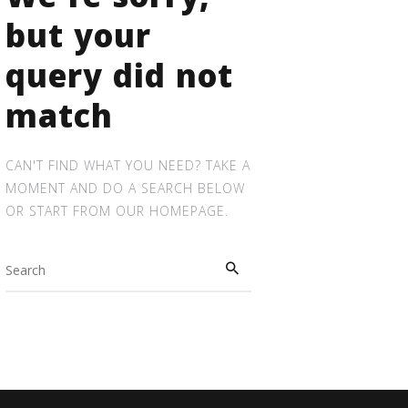
We're sorry,
but your
query did not
match
CAN'T FIND WHAT YOU NEED? TAKE A
MOMENT AND DO A SEARCH BELOW
OR START FROM
OUR HOMEPAGE
.