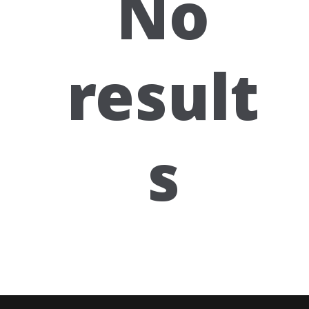
No
result
s