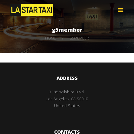
LA STAR TAXI -엘에이 스타 택시
엘에이 한인 택시 – 공항 픽업 -최저가
g5member
HOME
HOME
G5MEMBER
서비스
택시 예약
비용 문의하기
LOG IN
ADDRESS
3185 Wilshire Blvd.
Los Angeles, CA 90010
United States
CONTACTS