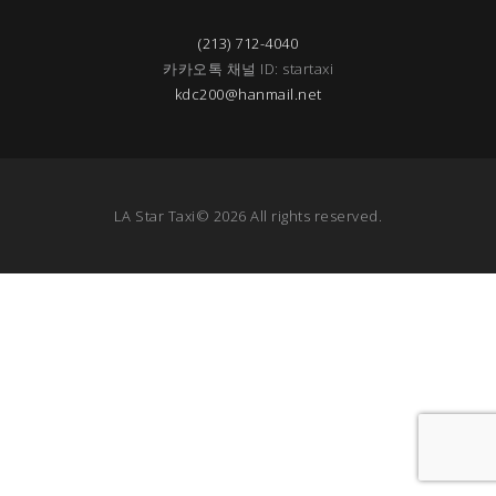
(213) 712-4040
카카오톡 채널 ID: startaxi
kdc200@hanmail.net
LA Star Taxi© 2026 All rights reserved.