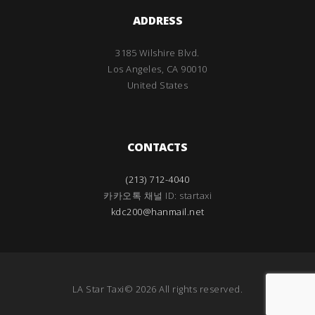
ADDRESS
3185 Wilshire Blvd.
Los Angeles, CA 90010
United States
CONTACTS
(213) 712-4040
카카오톡 채널 ID: startaxi
kdc200@hanmail.net
LA Star Taxi© 2026 All rights reserved.