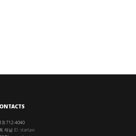
ONTACTS
13) 712-4040
채널 ID: startaxi