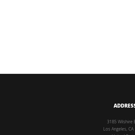
ADDRES
3185 Wilshire 
Los Angeles, CA