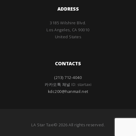
ADDRESS
3185 Wilshire Blvd.
Los Angeles, CA 90010
United States
CONTACTS
(213) 712-4040
카카오톡 채널 ID: startaxi
kdc200@hanmail.net
LA Star Taxi© 2026 All rights reserved.