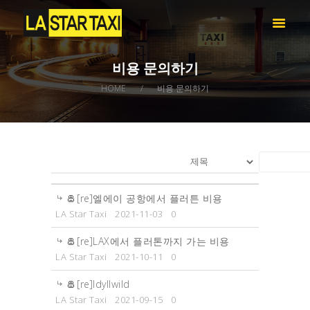
LA STAR TAXI -엘에이 스타 택시
엘에이 한인 택시 – 공항 픽업 -최저가
비용 문의하기
HOME
HOME
비용 문의하기
서비스
택시 예약
비용 문의하기
LOG IN
[re]엘에이 공항에서 플러튼 비용
LA Star Taxi
2021-11-03
0
[re]LAX에서 플러톤까지 가는 비용
LA Star Taxi
2021-10-11
0
[re]Idyllwild
LA Star Taxi
2021-09-15
0